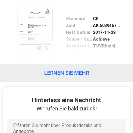
TRETEN
Standard
CE
SIE
Zahl
AK 50394572 0001
MIT
Heft Datum
2017-11-29
Scope / Range
Achieve
UNS
Ausgestellt von
TUVRheinland
IN
VERBINDUNG
LERNEN SIE MEHR
NACHRICHTEN
Hinterlass eine Nachricht
FÄLLE
Wir rufen Sie bald zurück!
FORDERN
SIE