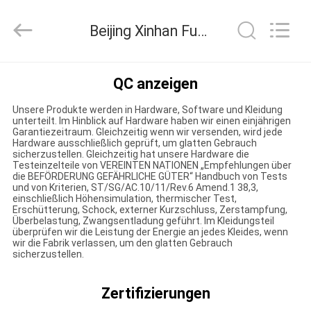
Xinhan
Fumao
Technology
Beijing Xinhan Fumao Technology Co., Ltd. Qualitätskontrolle
Co.,
Ltd..
All
Rights
HAUS
Reserved.
QC anzeigen
Unsere Produkte werden in Hardware, Software und Kleidung
PRODUKTE
unterteilt. Im Hinblick auf Hardware haben wir einen einjährigen
Garantiezeitraum. Gleichzeitig wenn wir versenden, wird jede
Hardware ausschließlich geprüft, um glatten Gebrauch
sicherzustellen. Gleichzeitig hat unsere Hardware die
ÜBER
Testeinzelteile von VEREINTEN NATIONEN „Empfehlungen über
die BEFÖRDERUNG GEFÄHRLICHE GÜTER“ Handbuch von Tests
UNS
und von Kriterien, ST/SG/AC.10/11/Rev.6 Amend.1 38,3,
einschließlich Höhensimulation, thermischer Test,
Erschütterung, Schock, externer Kurzschluss, Zerstampfung,
Überbelastung, Zwangsentladung geführt. Im Kleidungsteil
FABRIK-
überprüfen wir die Leistung der Energie an jedes Kleides, wenn
wir die Fabrik verlassen, um den glatten Gebrauch
AUSFLUG
sicherzustellen.
Zertifizierungen
QUALITÄTSKONTROLLE