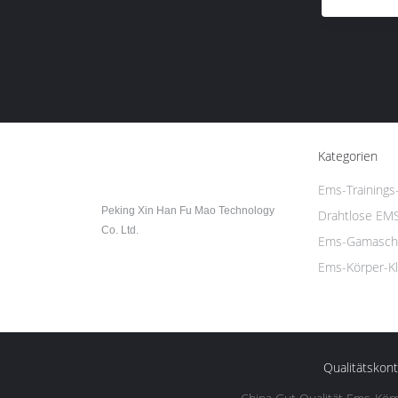
Kategorien
Ems-Trainings
Peking Xin Han Fu Mao Technology
Drahtlose EMS
Co. Ltd.
Ems-Gamasch
Ems-Körper-K
Qualitätskont