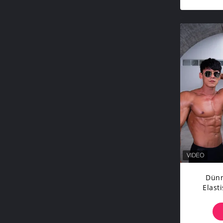
Dünn
Elast
A
G