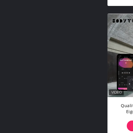
Quali
Ei
Drah