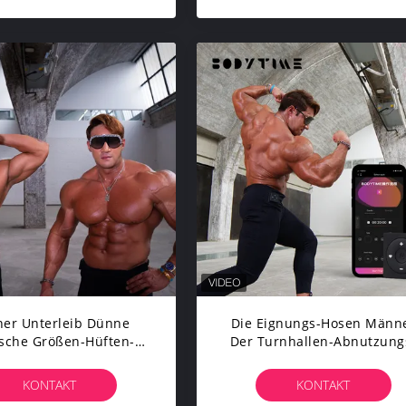
er Unterleib Dünne
Die Eignungs-Hosen Männ
ische Größen-Hüften-
Der Turnhallen-Abnutzung
ufzug-Hosen EMS-
Muskel-Anreger EMS-
amaschen-MLXL
Gamaschen-MLXL
KONTAKT
KONTAKT