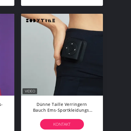
s-
Dünne Taille Verringern
Bauch Ems-Sportkleidungs-
Laufende Trainings-Hosen
sen
KONTAKT