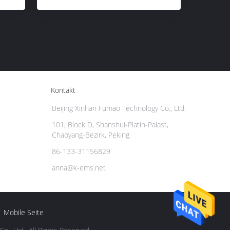
Kontakt
Beijing Xinhan Fumao Technology Co., Ltd.
101, Block D, Shanshui-Platin-Palast,
Chaoyang-Bezirk, Peking
86-133-31156829
anna@k-ems.net
Mobile Seite