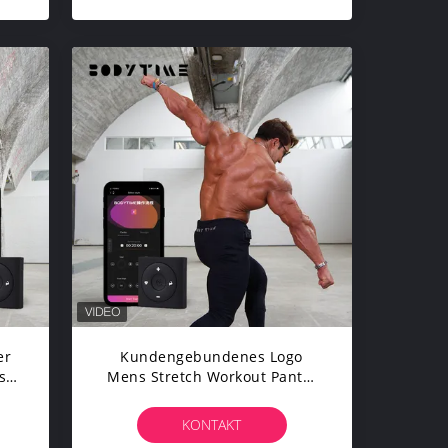
er
Kundengebundenes Logo
s-
Mens Stretch Workout Pants-
Hinterteil, Das Ems-
Sportkleidung Anhebt
KONTAKT