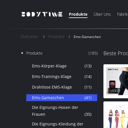
Haus
Produkte
Über Uns
Fabrik
Startseite
Produkte
Ems-Gamaschen
Beste Pro
Produkte
(185)
Ems-Körper-Klage
(13)
Ems-Trainings-Klage
(14)
Drahtlose EMS-Klage
(11)
Ems-Gamaschen
(41)
Die Eignungs-Hosen der
Frauen
(35)
Die Eignungs-Kleidung der