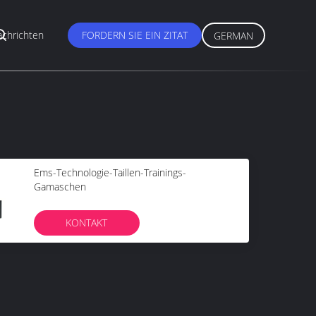
chrichten
FORDERN SIE EIN ZITAT
GERMAN
Ems-Technologie-Taillen-Trainings-
Gamaschen
KONTAKT