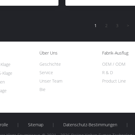
1
2
3
>
Über Uns
Fabrik-Ausflug
Geschichte
OEM / ODM
-Klage
Service
R & D
-Klage
Unser Team
Product Line
en
Bie
lage
rolle
|
Sitemap
|
Datenschutz-Bestimmungen
|