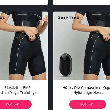
e Elastizität EMS-
Hüfte, Die Gamaschen-Yog
chen-Yoga-Trainings-
Nylonenge Hose
fhosen Für Laufenden
Kundengebundenes Logo 
Rüttelnden Sport
Laufende Anhebt
KONTAKT
KONTAKT