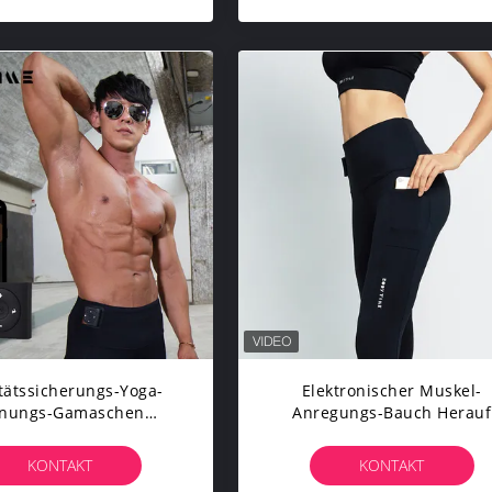
tätssicherungs-Yoga-
Elektronischer Muskel-
gnungs-Gamaschen
Anregungs-Bauch Herauf
tlose Ems-Trainings-
Pfirsich-Aufzug-
Kleidung
Strumpfhosen-Yoga-Eignun
KONTAKT
KONTAKT
Hosen