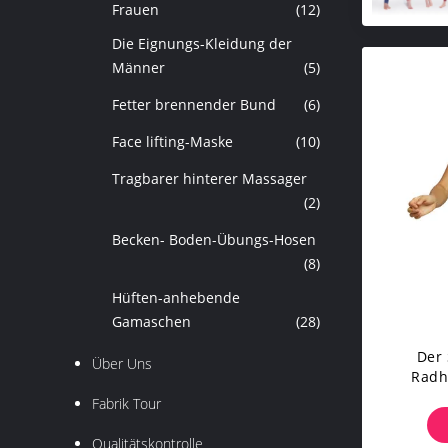
Frauen
(12)
Die Eignungs-Kleidung der
Männer
(5)
Fetter brennender Bund
(6)
Face lifting-Maske
(10)
Tragbarer hinterer Massager
(2)
Becken- Boden-Übungs-Hosen
(8)
Hüften-anhebende
Gamaschen
(28)
Der
Über Uns
Radh
Gama
Fabrik Tour
Qualitätskontrolle