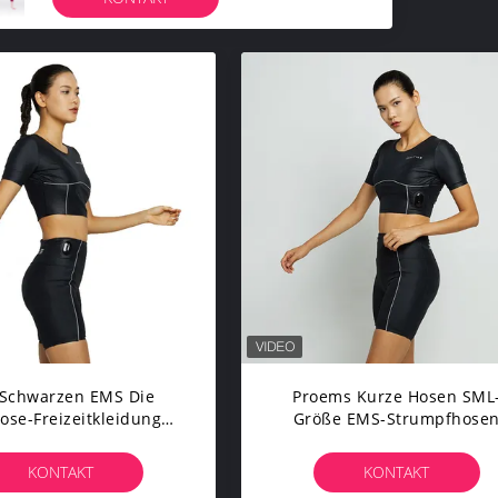
 Schwarzen EMS Die
Proems Kurze Hosen SML
ose-Freizeitkleidung
Größe EMS-Strumpfhose
schen-Nylonfrauen
Gymtech Mit Reflektierend
BODYTIME
Streifen
KONTAKT
KONTAKT