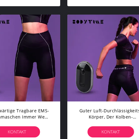
ärtige Tragbare EMS-
Guter Luft-Durchlässigkeit
amaschen Immer Wenn
Körper, Der Kolben-
, Die Radhose Formt
Anhebende Trainings-
Gamaschen Der Kurzen Ho
KONTAKT
KONTAKT
SML Abnimmt