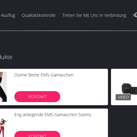
-Ausflug
Qualitätskontrolle
Treten Sie Mit Uns In Verbindung
Na
dukte
Dünne Beine EMS-Gamaschen
KONTAKT
Eng anliegende EMS Gamaschen Soems
KONTAKT