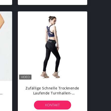
Zufällige Schnelle Trocknende
Laufende Turnhallen-
Gamaschen-Blendschutzyoga-
gs-
Abnutzungs-Hosen Soems
KONTAKT