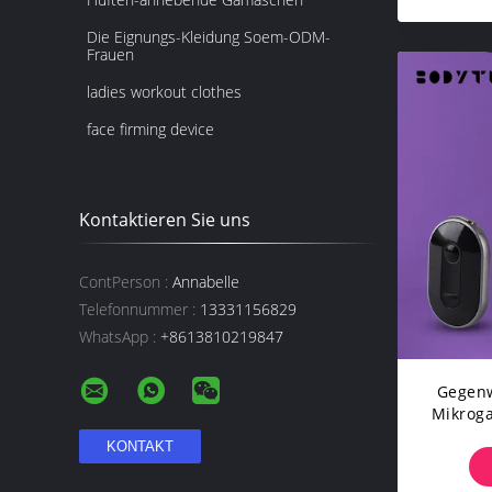
Die Eignungs-Kleidung Soem-ODM-
Frauen
ladies workout clothes
face firming device
Kontaktieren Sie uns
ContPerson :
Annabelle
Telefonnummer :
13331156829
WhatsApp :
+8613810219847
Gegenw
Mikrog
Szene