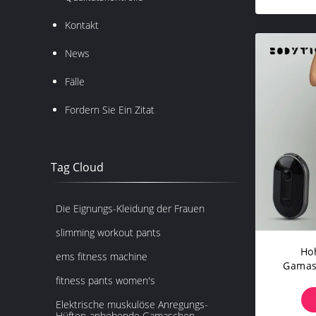
Kontakt
News
Fälle
Fordern Sie Ein Zitat
Tag Cloud
Die Eignungs-Kleidung der Frauen
slimming workout pants
Hoh
ems fitness machine
Gamas
Strump
fitness pants women's
Elektrische muskulöse Anregungs-
Hüften-anhebende Gamaschen