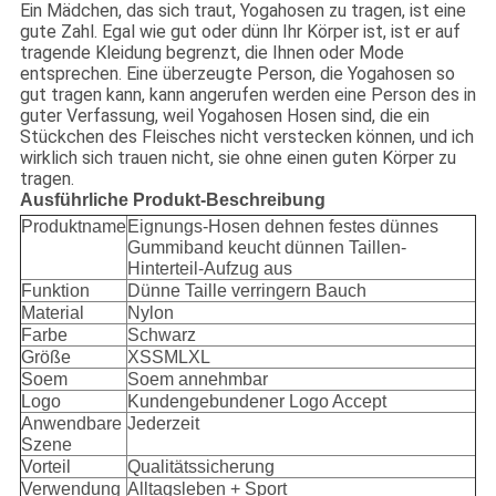
Ein Mädchen, das sich traut, Yogahosen zu tragen, ist eine
gute Zahl. Egal wie gut oder dünn Ihr Körper ist, ist er auf
tragende Kleidung begrenzt, die Ihnen oder Mode
entsprechen. Eine überzeugte Person, die Yogahosen so
gut tragen kann, kann angerufen werden eine Person des in
guter Verfassung, weil Yogahosen Hosen sind, die ein
Stückchen des Fleisches nicht verstecken können, und ich
wirklich sich trauen nicht, sie ohne einen guten Körper zu
tragen.
Ausführliche Produkt-Beschreibung
Produktname
Eignungs-Hosen dehnen festes dünnes
Gummiband keucht dünnen Taillen-
Hinterteil-Aufzug aus
Funktion
Dünne Taille verringern Bauch
Material
Nylon
Farbe
Schwarz
Größe
XSSMLXL
Soem
Soem annehmbar
Logo
Kundengebundener Logo Accept
Anwendbare
Jederzeit
Szene
Vorteil
Qualitätssicherung
Verwendung
Alltagsleben + Sport