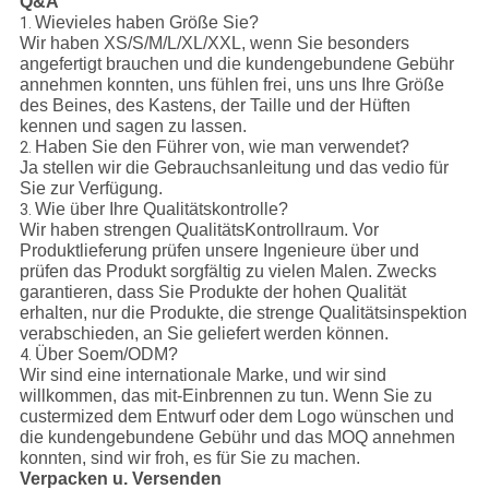
Q&A
Wievieles haben Größe Sie?
1.
Wir haben XS/S/M/L/XL/XXL, wenn Sie besonders
angefertigt brauchen und die kundengebundene Gebühr
annehmen konnten, uns fühlen frei, uns uns Ihre Größe
des Beines, des Kastens, der Taille und der Hüften
kennen und sagen zu lassen.
Haben Sie den Führer von, wie man verwendet?
2.
Ja stellen wir die Gebrauchsanleitung und das vedio für
Sie zur Verfügung.
Wie über Ihre Qualitätskontrolle?
3.
Wir haben strengen QualitätsKontrollraum. Vor
Produktlieferung prüfen unsere Ingenieure über und
prüfen das Produkt sorgfältig zu vielen Malen. Zwecks
garantieren, dass Sie Produkte der hohen Qualität
erhalten, nur die Produkte, die strenge Qualitätsinspektion
verabschieden, an Sie geliefert werden können.
Über Soem/ODM?
4.
Wir sind eine internationale Marke, und wir sind
willkommen, das mit-Einbrennen zu tun. Wenn Sie zu
custermized dem Entwurf oder dem Logo wünschen und
die kundengebundene Gebühr und das MOQ annehmen
konnten, sind wir froh, es für Sie zu machen.
Verpacken u. Versenden