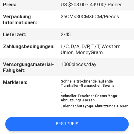
Preis:
US $208.00 - 499.00/ Pieces
TRETEN
Verpackung
26CM×30CM×6CM/Pieces
SIE
Informationen:
MIT
Lieferzeit:
2-45
UNS
Zahlungsbedingungen:
L/C, D/A, D/P, T/T, Western
IN
Union, MoneyGram
VERBINDUNG
Versorgungsmaterial-
1000pieces/day
Fähigkeit:
NACHRICHTEN
Markieren:
Schnelle trocknende laufende
Turnhallen-Gamaschen Soems
,
schneller Trockner Soems Yoga-
FÄLLE
Abnutzungs-Hosen
,
Blendschutzyoga-Abnutzungs-Hosen
FORDERN
BESTPREIS
SIE