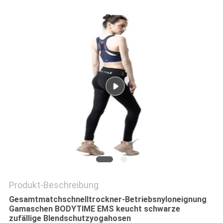
EIN
ZITAT
SITEMAP
PRIVACY
POLICY
Produkt-Beschreibung
Gesamtmatchschnelltrockner-Betriebsnyloneignung
Gamaschen BODYTIME EMS keucht schwarze
zufällige Blendschutzyogahosen