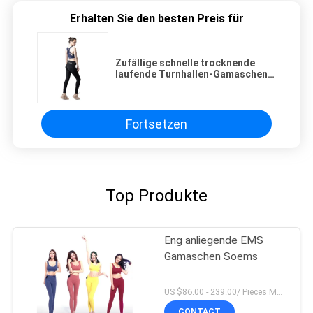
Erhalten Sie den besten Preis für
Zufällige schnelle trocknende
laufende Turnhallen-Gamaschen-
Blendschutzyoga-Abnutzungs-
Hosen Soems
Fortsetzen
Top Produkte
Eng anliegende EMS
Gamaschen Soems
US $86.00 - 239.00/ Pieces MOQ:1pieces
CONTACT