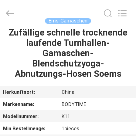
Xinhan
Fumao
Technology
Co.,
Ltd..
Ems-Gamaschen
All
Rights
Zufällige schnelle trocknende
HAUS
Reserved.
laufende Turnhallen-
PRODUKTE
Gamaschen-
Blendschutzyoga-
ÜBER
Abnutzungs-Hosen Soems
UNS
Herkunftsort:
China
FABRIK-
Markenname:
BODYTIME
AUSFLUG
Modellnummer:
K11
QUALITÄTSKONTROLLE
Min Bestellmenge:
1pieces