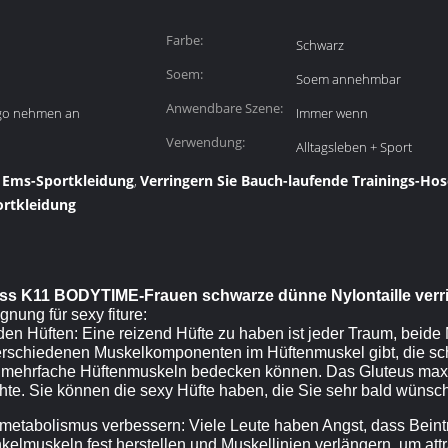
Farbe:
Schwarz
Soem:
Soem annehmbar
Anwendbare Szene:
go nehmen an
Immer wenn
Verwendung:
Alltagsleben + Sport
h Ems-Sportkleidung
Verringern Sie Bauch-laufende Trainings-Ho
,
ortkleidung
ss K11 BODYTIME-Frauen schwarze dünne Nylontaille ver
nung für sexy fiture:
en Hüften: Eine reizend Hüfte zu haben ist jeder Traum, beide
verschiedenen Muskelkomponenten im Hüftenmuskel gibt, die sc
e mehrfache Hüftenmuskeln bedecken können. Das Gluteus maxim
te. Sie können die sexy Hüfte haben, die Sie sehr bald wünsc
rmetabolismus verbessern: Viele Leute haben Angst, dass Bein
lmuskeln fest herstellen und Muskellinien verlängern, um att