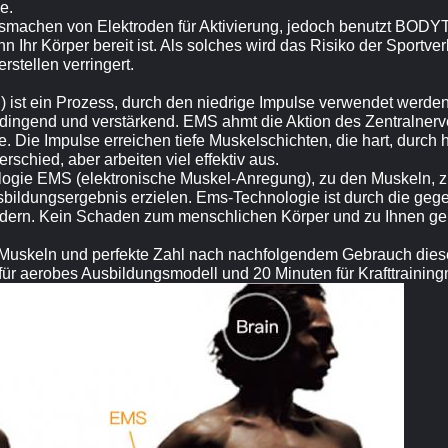
e.
ssmachen von Elektroden für Aktivierung, jedoch benutzt B
n Ihr Körper bereit ist. Als solches wird das Risiko der Sportv
stellen verringert.
 ist ein Prozess, durch den niedrige Impulse verwendet werd
edingend und verstärkend. EMS ahmt die Aktion des Zentralner
 Die Impulse erreichen tiefe Muskelschichten, die hart, durch 
rschied, aber arbeiten viel effektiv aus.
ie EMS (elektronische Muskel-Anregung), zu den Muskeln, zu
sbildungsergebnis erzielen. Ems-Technologie ist durch die geg
dern. Kein Schaden zum menschlichen Körper und zu Ihnen ge
n Muskeln und perfekte Zahl nach nachfolgendem Gebrauch dies
r aerobes Ausbildungsmodell und 20 Minuten für Krafttraining