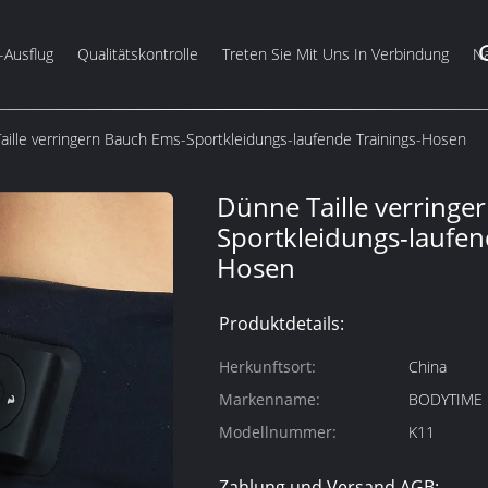
-Ausflug
Qualitätskontrolle
Treten Sie Mit Uns In Verbindung
Na
aille verringern Bauch Ems-Sportkleidungs-laufende Trainings-Hosen
Dünne Taille verringe
Sportkleidungs-laufen
Hosen
Produktdetails:
Herkunftsort:
China
Markenname:
BODYTIME
Modellnummer:
K11
Zahlung und Versand AGB: