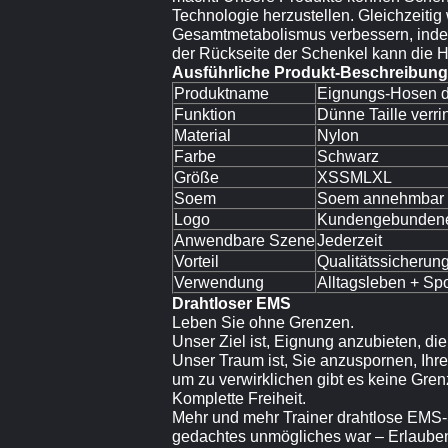
Technologie herzustellen. Gleichzeiti
Gesamtmetabolismus verbessern, indem
der Rückseite der Schenkel kann die 
Ausführliche Produkt-Beschreibung
Produktname
Eignungs-Hosen d
Funktion
Dünne Taille verr
Material
Nylon
Farbe
Schwarz
Größe
XSSMLXL
Soem
Soem annehmbar
Logo
Kundengebundene
Anwendbare Szene
Jederzeit
Vorteil
Qualitätssicherun
Verwendung
Alltagsleben + Spo
Drahtloser EMS
Leben Sie ohne Grenzen.
Unser Ziel ist, Eignung anzubieten, die
Unser Traum ist, Sie anzuspornen, Ihr
um zu verwirklichen gibt es keine Gren
Komplette Freiheit.
Mehr und mehr Trainer drahtlose EMS
gedachtes unmögliches war – Erlauben