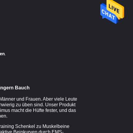
sen
,
ringern Bauch
 Männer und Frauen. Aber viele Leute
hwierig zu üben sind. Unser Produkt
us macht die Hüfte fester, und das
hen.
training Schenkel zu Muskelbeine
raktive Beinkurven durch EMS-