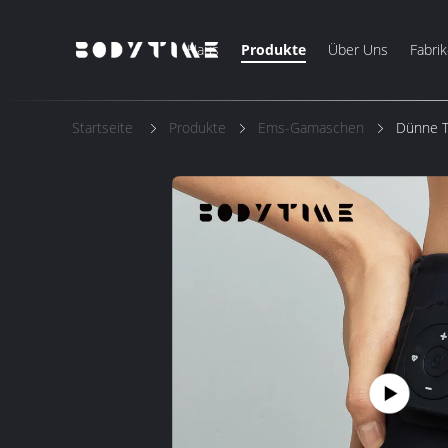
Haus
Produkte
Über Uns
Fabrik
Startseite
Produkte
Ems-Gamaschen
Dünne T