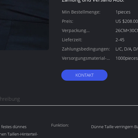
Min Bestellmenge:
1pieces
Preis:
US $208.00 
Verpackung
26CM×30C
Informationen:
Lieferzeit:
2-45
Zahlungsbedingungen:
L/C, D/A, D
Versorgungsmaterial-
1000pieces
Fähigkeit:
KONTAKT
chreibung
Funktion:
 festes dünnes
Dünne Taille verringern 
 Taillen-Hinterteil-