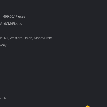
- 499.00/ Pieces
M×6CM/Pieces
/P, T/T, Western Union, MoneyGram
/day
Bauch