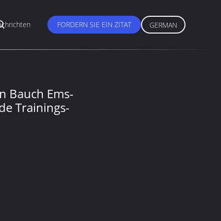
chrichten
FORDERN SIE EIN ZITAT
GERMAN
rn Bauch Ems-
de Trainings-