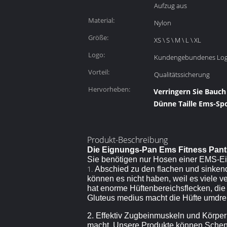
Aufzug aus
Material:
Nylon
Größe:
XS \ S \ M \ L \ XL
Logo:
Kundengebundenes Lo
Vorteil:
Qualitätssicherung
Hervorheben:
Verringern Sie Bauc
Dünne Taille Ems-Sp
Produkt-Beschreibung
Die Eignungs-Pan Ems Fitness Pant
Sie benötigen nur Hosen einer EMS-Eig
1.
Abschied zu den flachen und sinkend
können es nicht haben, weil es viele 
hat enorme Hüftenbereichsflecken, di
Gluteus medius macht die Hüfte umdreh
2. Effektiv Zugbeinmuskeln und Körpe
macht. Unsere Produkte können Schenke