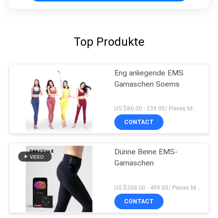
Top Produkte
Eng anliegende EMS
Gamaschen Soems
US $86.00 - 239.00/ Pieces MOQ:1pieces
CONTACT
Dünne Beine EMS-
Gamaschen
US $208.00 - 499.00/ Pieces MOQ:1pieces
CONTACT