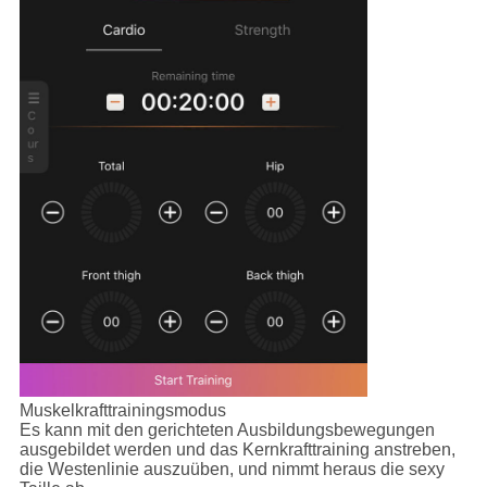
Muskelkrafttrainingsmodus
Es kann mit den gerichteten Ausbildungsbewegungen
ausgebildet werden und das Kernkrafttraining anstreben,
die Westenlinie auszuüben, und nimmt heraus die sexy