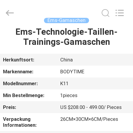
Xinhan
Fumao
Technology
Co.,
Ltd..
Ems-Gamaschen
All
Rights
Ems-Technologie-Taillen-
HAUS
Reserved.
Trainings-Gamaschen
PRODUKTE
Herkunftsort:
China
ÜBER
Markenname:
BODYTIME
UNS
Modellnummer:
K11
Min Bestellmenge:
1pieces
FABRIK-
AUSFLUG
Preis:
US $208.00 - 499.00/ Pieces
Verpackung
26CM×30CM×6CM/Pieces
Informationen:
QUALITÄTSKONTROLLE