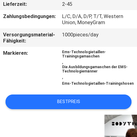
Lieferzeit:
2-45
TRETEN
Zahlungsbedingungen:
L/C, D/A, D/P, T/T, Western
SIE
Union, MoneyGram
MIT
Versorgungsmaterial-
1000pieces/day
Fähigkeit:
UNS
Markieren:
Ems-Technologietaillen-
IN
Trainingsgamaschen
,
VERBINDUNG
Die Ausbildungsgamaschen der EMS-
Technologiemänner
,
NACHRICHTEN
Ems-Technologietaillen-Trainingshosen
BESTPREIS
FÄLLE
FORDERN
SIE