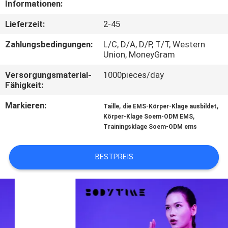
Informationen:
TRETEN
Lieferzeit:
2-45
SIE
Zahlungsbedingungen:
L/C, D/A, D/P, T/T, Western
MIT
Union, MoneyGram
UNS
Versorgungsmaterial-
1000pieces/day
Fähigkeit:
IN
Markieren:
,
,
VERBINDUNG
Taille
die EMS-Körper-Klage ausbildet
,
Körper-Klage Soem-ODM EMS
Trainingsklage Soem-ODM ems
NACHRICHTEN
BESTPREIS
FÄLLE
FORDERN
SIE