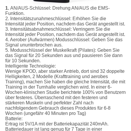
1.
AN/AUS-Schlüssel:
Drehung AN/AUS die EMS-
Funktion.
2.
Intensitätszunahmeschlüssel:
Erhöhen Sie die
Intensität jeder Position, nachdem das Gerät angestellt ist.
3.
Intensitätsabnahmeschlüssel:
Verringern Sie die
Intensität jeder Position, nachdem das Gerät angestellt ist.
4.
Aerober (Aufwärmen) Modusschlüssel:
Geben Sie das
Signal ununterbrochen aus.
5.
Modusschlüssel der Muskelkraft (Pilates):
Geben Sie
das Signal für 20 Sekunden aus und pausieren Sie dann
für 10 Sekunden.
Intelligente Technologie:
Wenige KPOD, aber starker Antrieb, dort sind 32 doppelte
Helligkeiten, 2 Modelle (Krafttraining und aerobes
Training), machen Sie haben die gleiche Intensität, die mit
Training in der Turnhalle verglichen wird. In einer 6-
Wochen-klinischen Studie berichtete 100% von Benutzern
über festeres. Überraschend mit den festeren und
stärkeren Muskeln und perfekter Zahl nach
nachfolgendem Gebrauch dieses Produktes für 6-8
Wochen (ungefähr 40 Minuten pro Tag)
Batterie:
Ertrag ist 5V/1A mit der Batteriekapazität 240mAh.
Batteriedauer ist lang genug für 7 Tage in einer