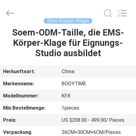
Xinhan
Fumao
Technology
Co.,
Ltd..
Ems-Körper-Klage
All
Rights
Soem-ODM-Taille, die EMS-
HAUS
Reserved.
Körper-Klage für Eignungs-
PRODUKTE
Studio ausbildet
ÜBER
Herkunftsort:
China
UNS
Markenname:
BODYTIME
Modellnummer:
KF8
FABRIK-
Min Bestellmenge:
1pieces
AUSFLUG
Preis:
US $208.00 - 499.00/ Pieces
QUALITÄTSKONTROLLE
Verpackung
26CM×30CM×6CM/Pieces