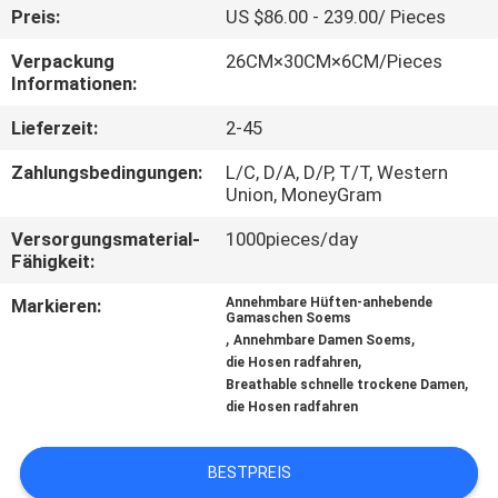
Preis:
US $86.00 - 239.00/ Pieces
TRETEN
Verpackung
26CM×30CM×6CM/Pieces
SIE
Informationen:
MIT
Lieferzeit:
2-45
UNS
Zahlungsbedingungen:
L/C, D/A, D/P, T/T, Western
IN
Union, MoneyGram
VERBINDUNG
Versorgungsmaterial-
1000pieces/day
Fähigkeit:
NACHRICHTEN
Markieren:
Annehmbare Hüften-anhebende
Gamaschen Soems
,
,
Annehmbare Damen Soems
,
die Hosen radfahren
FÄLLE
,
Breathable schnelle trockene Damen
die Hosen radfahren
FORDERN
BESTPREIS
SIE