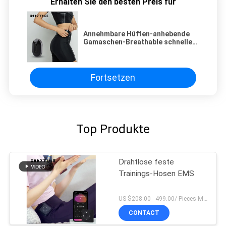
Erhalten Sie den besten Preis für
Annehmbare Hüften-anhebende
Gamaschen-Breathable schnelle
trockene Damen Soems, die
Hosen radfahren
Fortsetzen
Top Produkte
Drahtlose feste
Trainings-Hosen EMS
US $208.00 - 499.00/ Pieces MOQ:1pieces
CONTACT