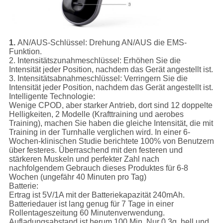
1.
AN/AUS-Schlüssel:
Drehung AN/AUS die EMS-
Funktion.
2.
Intensitätszunahmeschlüssel:
Erhöhen Sie die
Intensität jeder Position, nachdem das Gerät angestellt ist.
3.
Intensitätsabnahmeschlüssel:
Verringern Sie die
Intensität jeder Position, nachdem das Gerät angestellt ist.
Intelligente Technologie:
Wenige CPOD, aber starker Antrieb, dort sind 12 doppelte
Helligkeiten, 2 Modelle (Krafttraining und aerobes
Training), machen Sie haben die gleiche Intensität, die mit
Training in der Turnhalle verglichen wird. In einer 6-
Wochen-klinischen Studie berichtete 100% von Benutzern
über festeres. Überraschend mit den festeren und
stärkeren Muskeln und perfekter Zahl nach
nachfolgendem Gebrauch dieses Produktes für 6-8
Wochen (ungefähr 40 Minuten pro Tag)
Batterie:
Ertrag ist 5V/1A mit der Batteriekapazität 240mAh.
Batteriedauer ist lang genug für 7 Tage in einer
Rollentageszeitung 60 Minutenverwendung.
Aufladungsabstand ist herum 100 Min. Nur 0.3g, hell und