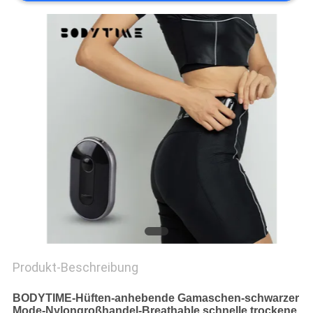
EIN
ZITAT
SITEMAP
PRIVACY
POLICY
Produkt-Beschreibung
BODYTIME-Hüften-anhebende Gamaschen-schwarzer
Mode-Nylongroßhandel-Breathable schnelle trockene