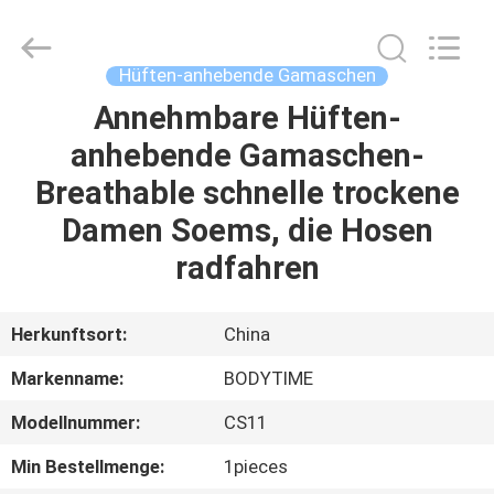
Xinhan
Fumao
Technology
Co.,
Ltd..
Hüften-anhebende Gamaschen
All
Rights
Annehmbare Hüften-
HAUS
Reserved.
anhebende Gamaschen-
PRODUKTE
Breathable schnelle trockene
Damen Soems, die Hosen
ÜBER
radfahren
UNS
Herkunftsort:
China
FABRIK-
Markenname:
BODYTIME
AUSFLUG
Modellnummer:
CS11
QUALITÄTSKONTROLLE
Min Bestellmenge:
1pieces