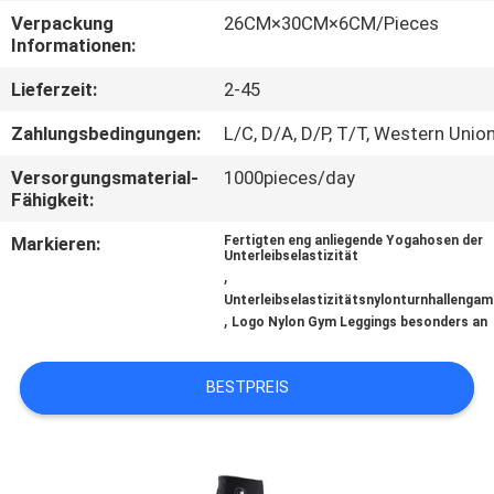
Verpackung
26CM×30CM×6CM/Pieces
TRETEN
Informationen:
SIE
Lieferzeit:
2-45
MIT
Zahlungsbedingungen:
L/C, D/A, D/P, T/T, Western Union
UNS
Versorgungsmaterial-
1000pieces/day
IN
Fähigkeit:
VERBINDUNG
Markieren:
Fertigten eng anliegende Yogahosen der
Unterleibselastizität
,
NACHRICHTEN
Unterleibselastizitätsnylonturnhallenga
,
Logo Nylon Gym Leggings besonders an
FÄLLE
BESTPREIS
FORDERN
SIE