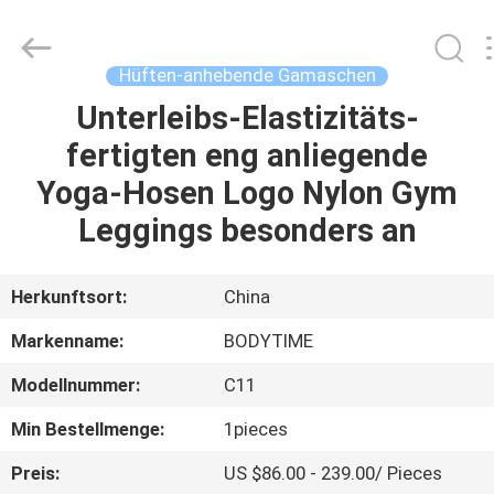
Xinhan
Fumao
Technology
Co.,
Ltd..
Hüften-anhebende Gamaschen
All
Rights
Unterleibs-Elastizitäts-
HAUS
Reserved.
fertigten eng anliegende
PRODUKTE
Yoga-Hosen Logo Nylon Gym
Leggings besonders an
ÜBER
UNS
Herkunftsort:
China
Markenname:
BODYTIME
FABRIK-
Modellnummer:
C11
AUSFLUG
Min Bestellmenge:
1pieces
QUALITÄTSKONTROLLE
Preis:
US $86.00 - 239.00/ Pieces