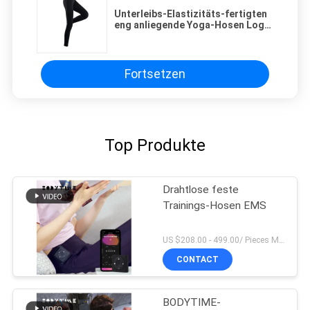
Unterleibs-Elastizitäts-fertigten
eng anliegende Yoga-Hosen Logo
Nylon Gym Leggings besonders an
Fortsetzen
Top Produkte
Drahtlose feste
Trainings-Hosen EMS
US $208.00 - 499.00/ Pieces MOQ:1pieces
CONTACT
BODYTIME-