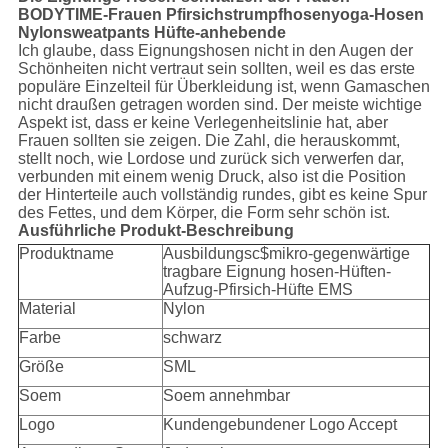
BODYTIME-Frauen Pfirsichstrumpfhosenyoga-Hosen
Nylonsweatpants Hüfte-anhebende
Ich glaube, dass Eignungshosen nicht in den Augen der
Schönheiten nicht vertraut sein sollten, weil es das erste
populäre Einzelteil für Überkleidung ist, wenn Gamaschen
nicht draußen getragen worden sind. Der meiste wichtige
Aspekt ist, dass er keine Verlegenheitslinie hat, aber
Frauen sollten sie zeigen. Die Zahl, die herauskommt,
stellt noch, wie Lordose und zurück sich verwerfen dar,
verbunden mit einem wenig Druck, also ist die Position
der Hinterteile auch vollständig rundes, gibt es keine Spur
des Fettes, und dem Körper, die Form sehr schön ist.
Ausführliche Produkt-Beschreibung
Produktname
Ausbildungsc$mikro-gegenwärtige
tragbare Eignung hosen-Hüften-
Aufzug-Pfirsich-Hüfte EMS
Material
Nylon
Farbe
schwarz
Größe
SML
Soem
Soem annehmbar
Logo
Kundengebundener Logo Accept