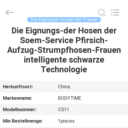
Xinhan
Fumao
Technology
Co.,
Ltd..
Die Eignungs-Hosen der Frauen
All
Rights
Die Eignungs-der Hosen der
HAUS
Reserved.
Soem-Service Pfirsich-
PRODUKTE
Aufzug-Strumpfhosen-Frauen
intelligente schwarze
ÜBER
Technologie
UNS
Herkunftsort:
China
FABRIK-
Markenname:
BODYTIME
AUSFLUG
Modellnummer:
CS11
QUALITÄTSKONTROLLE
Min Bestellmenge:
1pieces