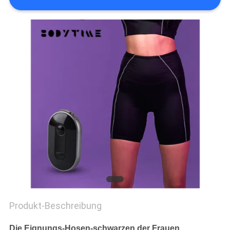
EIN
ZITAT
SITEMAP
PRIVACY
POLICY
Produkt-Beschreibung
Die Eignungs-Hosen-schwarzen der Frauen