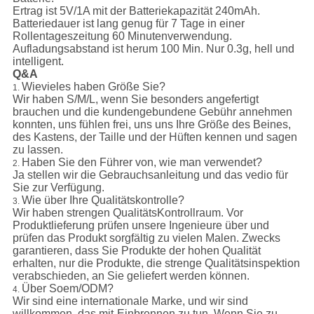
Ertrag ist 5V/1A mit der Batteriekapazität 240mAh.
Batteriedauer ist lang genug für 7 Tage in einer
Rollentageszeitung 60 Minutenverwendung.
Aufladungsabstand ist herum 100 Min. Nur 0.3g, hell und
intelligent.
Q&A
Wievieles haben Größe Sie?
1.
Wir haben S/M/L, wenn Sie besonders angefertigt
brauchen und die kundengebundene Gebühr annehmen
konnten, uns fühlen frei, uns uns Ihre Größe des Beines,
des Kastens, der Taille und der Hüften kennen und sagen
zu lassen.
Haben Sie den Führer von, wie man verwendet?
2.
Ja stellen wir die Gebrauchsanleitung und das vedio für
Sie zur Verfügung.
Wie über Ihre Qualitätskontrolle?
3.
Wir haben strengen QualitätsKontrollraum. Vor
Produktlieferung prüfen unsere Ingenieure über und
prüfen das Produkt sorgfältig zu vielen Malen. Zwecks
garantieren, dass Sie Produkte der hohen Qualität
erhalten, nur die Produkte, die strenge Qualitätsinspektion
verabschieden, an Sie geliefert werden können.
Über Soem/ODM?
4.
Wir sind eine internationale Marke, und wir sind
willkommen, das mit-Einbrennen zu tun. Wenn Sie zu