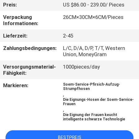
Preis:
US $86.00 - 239.00/ Pieces
TRETEN
Verpackung
26CM×30CM×6CM/Pieces
SIE
Informationen:
MIT
Lieferzeit:
2-45
UNS
Zahlungsbedingungen:
L/C, D/A, D/P, T/T, Western
IN
Union, MoneyGram
VERBINDUNG
Versorgungsmaterial-
1000pieces/day
Fähigkeit:
NACHRICHTEN
Markieren:
Soem-Service-Pfirsich-Aufzug-
Strumpfhosen
,
Die Eignungs-Hosen der Soem-Service-
FÄLLE
Frauen
,
Die Eignung der Frauen keucht
intelligente schwarze Technologie
FORDERN
SIE
BESTPREIS