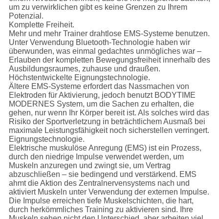
um zu verwirklichen gibt es keine Grenzen zu Ihrem
Potenzial.
Komplette Freiheit.
Mehr und mehr Trainer drahtlose EMS-Systeme benutzen.
Unter Verwendung Bluetooth-Technologie haben wir
überwunden, was einmal gedachtes unmögliches war –
Erlauben der kompletten Bewegungsfreiheit innerhalb des
Ausbildungsraumes, zuhause und draußen.
Höchstentwickelte Eignungstechnologie.
Ältere EMS-Systeme erfordert das Nassmachen von
Elektroden für Aktivierung, jedoch benutzt BODYTIME
MODERNES System, um die Sachen zu erhalten, die
gehen, nur wenn Ihr Körper bereit ist. Als solches wird das
Risiko der Sportverletzung in beträchtlichem Ausmaß bei
maximale Leistungsfähigkeit noch sicherstellen verringert.
Eignungstechnologie.
Elektrische muskulöse Anregung (EMS) ist ein Prozess,
durch den niedrige Impulse verwendet werden, um
Muskeln anzuregen und zwingt sie, um Vertrag
abzuschließen – sie bedingend und verstärkend. EMS
ahmt die Aktion des Zentralnervensystems nach und
aktiviert Muskeln unter Verwendung der externen Impulse.
Die Impulse erreichen tiefe Muskelschichten, die hart,
durch herkömmliches Training zu aktivieren sind. Ihre
Muskeln sehen nicht den Unterschied, aber arbeiten viel