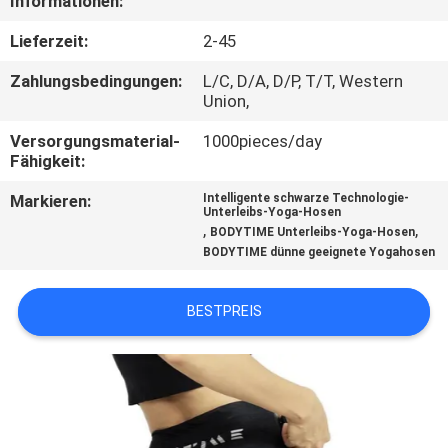
Informationen:
TRETEN
Lieferzeit:
2-45
SIE
Zahlungsbedingungen:
L/C, D/A, D/P, T/T, Western
Union,
MIT
UNS
Versorgungsmaterial-
1000pieces/day
Fähigkeit:
IN
Markieren:
Intelligente schwarze Technologie-
VERBINDUNG
Unterleibs-Yoga-Hosen
,
,
BODYTIME Unterleibs-Yoga-Hosen
BODYTIME dünne geeignete Yogahosen
NACHRICHTEN
BESTPREIS
FÄLLE
FORDERN
SIE