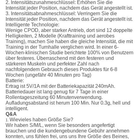
2.
Intensitätszunahmeschlüssel:
Erhöhen Sie die
Intensität jeder Position, nachdem das Gerät angestellt ist.
3.
Intensitätsabnahmeschlüssel:
Verringern Sie die
Intensität jeder Position, nachdem das Gerät angestellt ist.
Intelligente Technologie:
Wenige CPOD, aber starker Antrieb, dort sind 12 doppelte
Helligkeiten, 2 Modelle (Krafttraining und aerobes
Training), machen Sie haben die gleiche Intensität, die mit
Training in der Turnhalle verglichen wird. In einer 6-
Wochen-klinischen Studie berichtete 100% von Benutzern
über festeres. Überraschend mit den festeren und
stärkeren Muskeln und perfekter Zahl nach
nachfolgendem Gebrauch dieses Produktes für 6-8
Wochen (ungefähr 40 Minuten pro Tag)
Batterie:
Ertrag ist 5V/1A mit der Batteriekapazität 240mAh.
Batteriedauer ist lang genug für 7 Tage in einer
Rollentageszeitung 60 Minutenverwendung.
Aufladungsabstand ist herum 100 Min. Nur 0.3g, hell und
intelligent.
Q&A
Wievieles haben Größe Sie?
1.
Wir haben S/M/L, wenn Sie besonders angefertigt
brauchen und die kundengebundene Gebühr annehmen
konnten, uns fühlen frei, uns uns Ihre Größe des Beines,