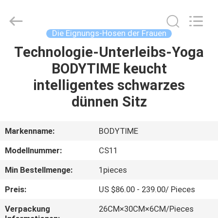
Xinhan
Fumao
Technology
Co.,
Ltd..
Die Eignungs-Hosen der Frauen
All
Rights
Technologie-Unterleibs-Yoga
HAUS
Reserved.
BODYTIME keucht
PRODUKTE
intelligentes schwarzes
dünnen Sitz
ÜBER
UNS
Markenname:
BODYTIME
Modellnummer:
CS11
FABRIK-
Min Bestellmenge:
1pieces
AUSFLUG
Preis:
US $86.00 - 239.00/ Pieces
QUALITÄTSKONTROLLE
Verpackung
26CM×30CM×6CM/Pieces