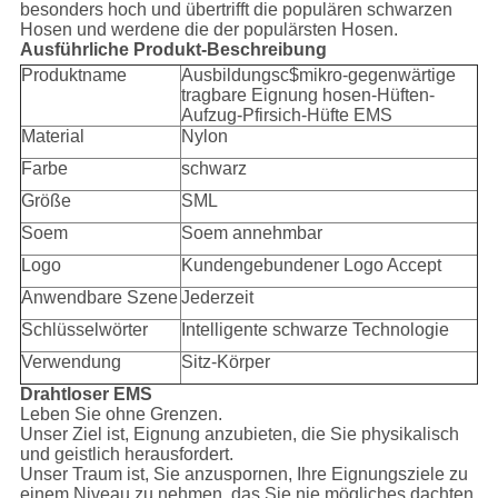
besonders hoch und übertrifft die populären schwarzen
Hosen und werdene die der populärsten Hosen.
Ausführliche Produkt-Beschreibung
Produktname
Ausbildungsc$mikro-gegenwärtige
tragbare Eignung hosen-Hüften-
Aufzug-Pfirsich-Hüfte EMS
Material
Nylon
Farbe
schwarz
Größe
SML
Soem
Soem annehmbar
Logo
Kundengebundener Logo Accept
Anwendbare Szene
Jederzeit
Schlüsselwörter
Intelligente schwarze Technologie
Verwendung
Sitz-Körper
Drahtloser EMS
Leben Sie ohne Grenzen.
Unser Ziel ist, Eignung anzubieten, die Sie physikalisch
und geistlich herausfordert.
Unser Traum ist, Sie anzuspornen, Ihre Eignungsziele zu
einem Niveau zu nehmen, das Sie nie mögliches dachten,