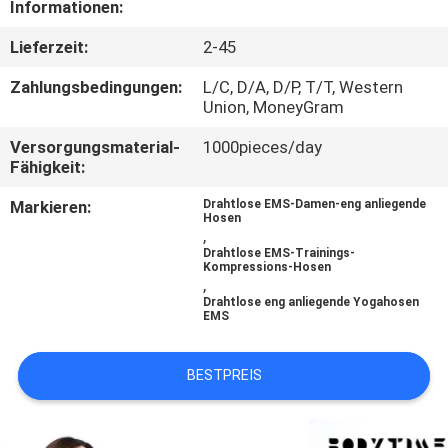
Informationen:
TRETEN
Lieferzeit:
2-45
SIE
Zahlungsbedingungen:
L/C, D/A, D/P, T/T, Western
MIT
Union, MoneyGram
UNS
Versorgungsmaterial-
1000pieces/day
Fähigkeit:
IN
Markieren:
Drahtlose EMS-Damen-eng anliegende
VERBINDUNG
Hosen
,
Drahtlose EMS-Trainings-
Kompressions-Hosen
NACHRICHTEN
,
Drahtlose eng anliegende Yogahosen
EMS
FÄLLE
BESTPREIS
FORDERN
SIE