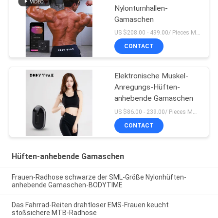
Nylonturnhallen-
Gamaschen
US $208.00 - 499.00/ Pieces MOQ:1pieces
CONTACT
Elektronische Muskel-
Anregungs-Hüften-
anhebende Gamaschen
US $86.00 - 239.00/ Pieces MOQ:1pieces
CONTACT
Hüften-anhebende Gamaschen
Frauen-Radhose schwarze der SML-Größe Nylonhüften-
anhebende Gamaschen-BODYTIME
Das Fahrrad-Reiten drahtloser EMS-Frauen keucht
stoßsichere MTB-Radhose