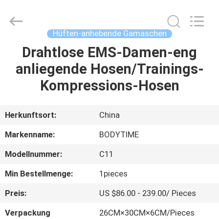
Xinhan
Fumao
Technology
Co.,
Ltd..
Hüften-anhebende Gamaschen
All
Rights
Drahtlose EMS-Damen-eng
HAUS
Reserved.
anliegende Hosen/Trainings-
PRODUKTE
Kompressions-Hosen
ÜBER
Herkunftsort:
China
UNS
Markenname:
BODYTIME
Modellnummer:
C11
FABRIK-
Min Bestellmenge:
1pieces
AUSFLUG
Preis:
US $86.00 - 239.00/ Pieces
QUALITÄTSKONTROLLE
Verpackung
26CM×30CM×6CM/Pieces