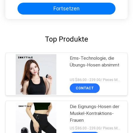
dünn
Fortsetzen
Top Produkte
Ems-Technologie, die
Übungs-Hosen abnimmt
US $86.00 - 239.00/ Pieces MOQ:1pieces
CONTACT
Die Eignungs-Hosen der
Muskel-Kontraktions-
Frauen
US $86.00 - 239.00/ Pieces MOQ:1pieces