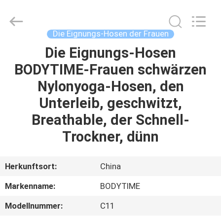
Xinhan
Fumao
Technology
Co.,
Ltd..
Die Eignungs-Hosen der Frauen
All
Rights
Die Eignungs-Hosen
HAUS
Reserved.
BODYTIME-Frauen schwärzen
PRODUKTE
Nylonyoga-Hosen, den
Unterleib, geschwitzt,
ÜBER
Breathable, der Schnell-
UNS
Trockner, dünn
FABRIK-
Herkunftsort:
China
AUSFLUG
Markenname:
BODYTIME
Modellnummer:
C11
QUALITÄTSKONTROLLE