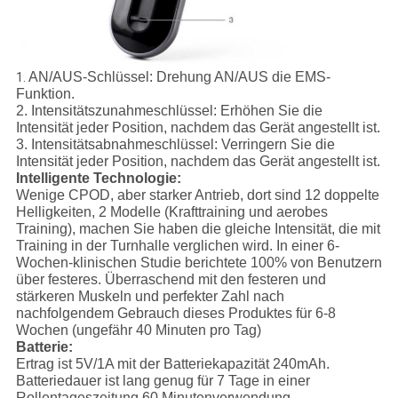
AN/AUS-Schlüssel:
Drehung AN/AUS die EMS-
1.
Funktion.
2.
Intensitätszunahmeschlüssel:
Erhöhen Sie die
Intensität jeder Position, nachdem das Gerät angestellt ist.
3.
Intensitätsabnahmeschlüssel:
Verringern Sie die
Intensität jeder Position, nachdem das Gerät angestellt ist.
Intelligente Technologie:
Wenige CPOD, aber starker Antrieb, dort sind 12 doppelte
Helligkeiten, 2 Modelle (Krafttraining und aerobes
Training), machen Sie haben die gleiche Intensität, die mit
Training in der Turnhalle verglichen wird. In einer 6-
Wochen-klinischen Studie berichtete 100% von Benutzern
über festeres. Überraschend mit den festeren und
stärkeren Muskeln und perfekter Zahl nach
nachfolgendem Gebrauch dieses Produktes für 6-8
Wochen (ungefähr 40 Minuten pro Tag)
Batterie:
Ertrag ist 5V/1A mit der Batteriekapazität 240mAh.
Batteriedauer ist lang genug für 7 Tage in einer
Rollentageszeitung 60 Minutenverwendung.