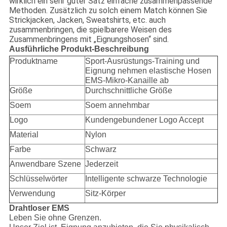
wirklich ein sehr guter Satz einfache zusammenpassende
Methoden. Zusätzlich zu solch einem Match können Sie
Strickjacken, Jacken, Sweatshirts, etc. auch
zusammenbringen, die spielbarere Weisen des
Zusammenbringens mit „Eignungshosen“ sind.
Ausführliche Produkt-Beschreibung
Produktname
Sport-Ausrüstungs-Training und
Eignung nehmen elastische Hosen
EMS-Mikro-Kanaille ab
Größe
Durchschnittliche Größe
Soem
Soem annehmbar
Logo
Kundengebundener Logo Accept
Material
Nylon
Farbe
Schwarz
Anwendbare Szene
Jederzeit
Schlüsselwörter
Intelligente schwarze Technologie
Verwendung
Sitz-Körper
Drahtloser EMS
Leben Sie ohne Grenzen.