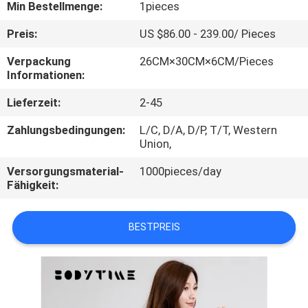
Min Bestellmenge:
1pieces
TRETEN
Preis:
US $86.00 - 239.00/ Pieces
SIE
Verpackung
26CM×30CM×6CM/Pieces
MIT
Informationen:
UNS
Lieferzeit:
2-45
IN
Zahlungsbedingungen:
L/C, D/A, D/P, T/T, Western
VERBINDUNG
Union,
Versorgungsmaterial-
1000pieces/day
Fähigkeit:
NACHRICHTEN
BESTPREIS
FÄLLE
FORDERN
SIE